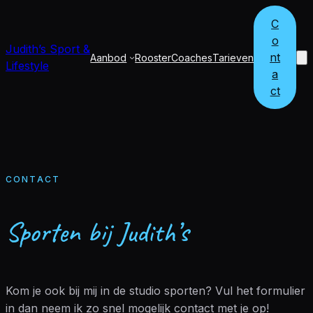
Ga
C
naar
o
de
Judith’s
Sport &
nt
Aanbod
Rooster
Coaches
Tarieven
inhoud
Lifestyle
a
ct
CONTACT
Sporten bij Judith’s
Kom je ook bij mij in de studio sporten? Vul het formulier
in dan neem ik zo snel mogelijk contact met je op!